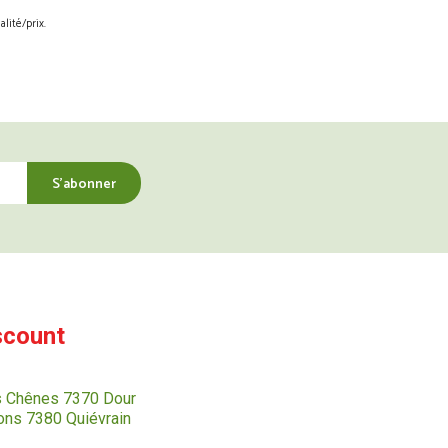
lité/prix.
scount
s Chênes 7370 Dour
ns 7380 Quiévrain