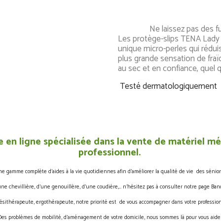
Ne laissez pas des fuites u
Les protège-slips TENA Lady
unique micro-perles qui rédu
plus grande sensation de fra
au sec et en confiance, qu
Testé dermatologiquement
 en ligne spécialisée dans la vente de matériel méd
professionnel.
gamme complète d’aides à la vie quotidiennes afin d’améliorer la qualité de vie des sénior
une chevillière, d’une genouillère, d’une coudière,… n’hésitez pas à consulter notre page Band
ésithérapeute, ergothérapeute, notre priorité est de vous accompagner dans votre profession
Des problèmes de mobilité, d’aménagement de votre domicile, nous sommes là pour vous aider