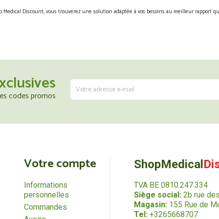
 Medical Discount, vous trouverez une solution adaptée à vos besoins au meilleur rapport qua
xclusives
 les codes promos
Votre compte
ShopMedical
Di
Informations
TVA BE 0810.247.334
personnelles
Siège social:
2b rue de
Magasin:
155 Rue de Mo
Commandes
Tel:
+3265668707