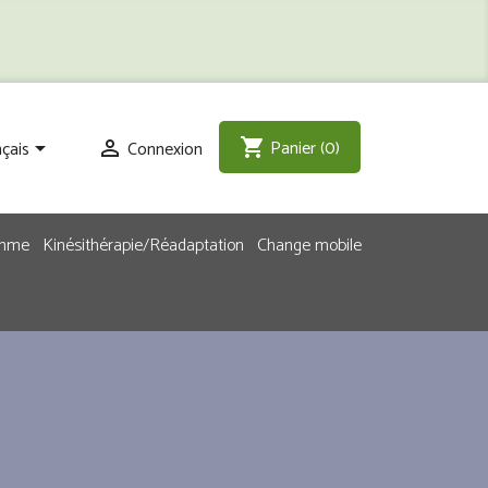
Panier
(0)
shopping_cart
çais
Connexion


emme
Kinésithérapie/Réadaptation
Change mobile