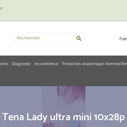
us
Fran

ments
Diagnostic
Incontinence
Protection anatomique Homme/f
Tena Lady ultra mini 10x28p