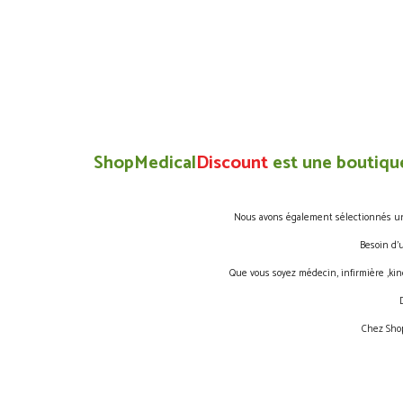
ShopMedical
Discount
est une boutique
Nous avons également sélectionnés une 
Besoin d’
Que vous soyez médecin, infirmière ,kin
Chez Shop