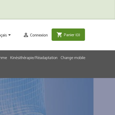
Panier
(0)
shopping_cart
çais
Connexion


emme
Kinésithérapie/Réadaptation
Change mobile