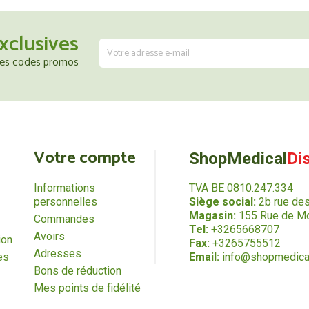
xclusives
 les codes promos
Votre compte
ShopMedical
Di
Informations
TVA BE 0810.247.334
personnelles
Siège social:
2b rue de
Magasin:
155 Rue de Mo
Commandes
Tel:
+3265668707
Avoirs
ion
Fax:
+3265755512
Adresses
es
Email:
info@shopmedica
Bons de réduction
Mes points de fidélité