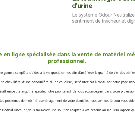
d'urine
Le système Odour Neutralizer 
sentiment de fraîcheur et dign
 en ligne spécialisée dans la vente de matériel méd
professionnel.
gamme complète d’aides à la vie quotidiennes afin d’améliorer la qualité de vie des sénior
une chevillière, d’une genouillère, d’une coudière,… n’hésitez pas à consulter notre page Band
ésithérapeute, ergothérapeute, notre priorité est de vous accompagner dans votre profession
Des problèmes de mobilité, d’aménagement de votre domicile, nous sommes là pour vous aider
 Medical Discount, vous trouverez une solution adaptée à vos besoins au meilleur rapport qua