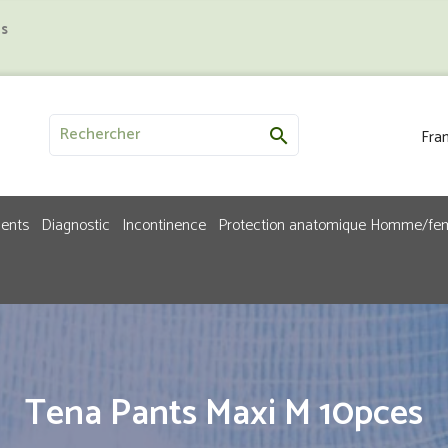
us
Fran

ments
Diagnostic
Incontinence
Protection anatomique Homme/f
Tena Pants Maxi M 10pces