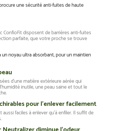
 procure une sécurité anti-fuites de haute
oFit disposent de barrières anti-fuites
ection parfaite, que votre proche se trouve
é.
à un noyau ultra absorbant, pour un maintien
 peau
es d'une matière extérieure aérée qui
 d'humidité inutile, une peau saine et tout le
che.
chirables pour l'enlever facilement
ssi faciles à enlever qu'à enfiler. Il suffit de
.
 Neutralizer diminue l'odeur