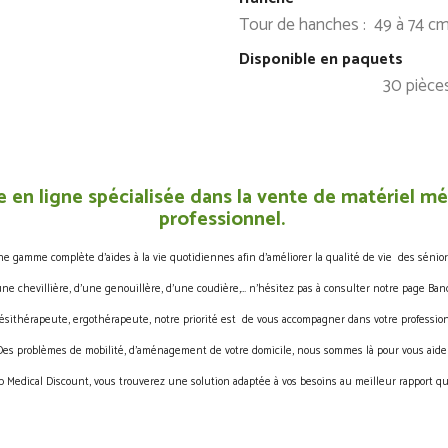
Tour de hanches : 49 à 74 c
Disponible en paquets
30 piè
 en ligne spécialisée dans la vente de matériel méd
professionnel.
gamme complète d’aides à la vie quotidiennes afin d’améliorer la qualité de vie des sénior
une chevillière, d’une genouillère, d’une coudière,… n’hésitez pas à consulter notre page Band
ésithérapeute, ergothérapeute, notre priorité est de vous accompagner dans votre profession
Des problèmes de mobilité, d’aménagement de votre domicile, nous sommes là pour vous aider
 Medical Discount, vous trouverez une solution adaptée à vos besoins au meilleur rapport qua