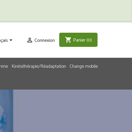
Panier
(0)
shopping_cart
çais
Connexion


emme
Kinésithérapie/Réadaptation
Change mobile