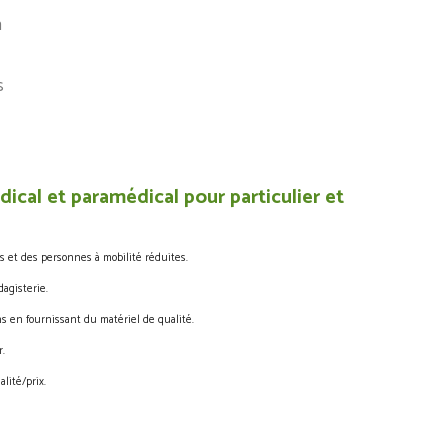
m
ces
ical et paramédical pour particulier et
s et des personnes à mobilité réduites.
agisterie.
s en fournissant du matériel de qualité.
.
lité/prix.