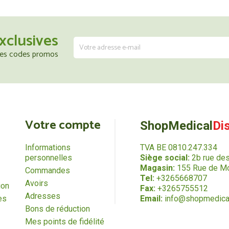
xclusives
 les codes promos
Votre compte
ShopMedical
Di
Informations
TVA BE 0810.247.334
personnelles
Siège social:
2b rue de
Magasin:
155 Rue de Mo
Commandes
Tel:
+3265668707
Avoirs
ion
Fax:
+3265755512
Adresses
es
Email:
info@shopmedica
Bons de réduction
Mes points de fidélité