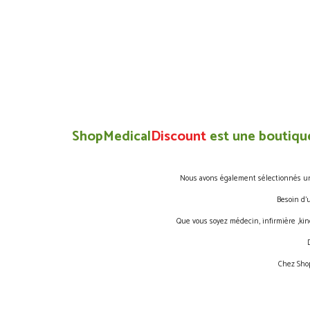
ShopMedical
Discount
est une boutique
Nous avons également sélectionnés une 
Besoin d’
Que vous soyez médecin, infirmière ,kin
Chez Shop