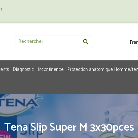
us
Fran

ments
Diagnostic
Incontinence
Protection anatomique Homme/f
Tena Slip Super M 3x30pces