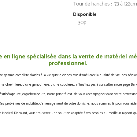
Tour de hanches : 73 à 122cm
Disponible
30p
 en ligne spécialisée dans la vente de matériel méd
professionnel.
gamme complète d’aides à la vie quotidiennes afin d’améliorer la qualité de vie des sénior
une chevillière, d’une genouillère, d’une coudière,… n’hésitez pas à consulter notre page Band
ésithérapeute, ergothérapeute, notre priorité est de vous accompagner dans votre profession
Des problèmes de mobilité, d’aménagement de votre domicile, nous sommes là pour vous aider
 Medical Discount, vous trouverez une solution adaptée à vos besoins au meilleur rapport qua