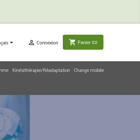
Panier
(0)
shopping_cart
çais
Connexion


emme
Kinésithérapie/Réadaptation
Change mobile