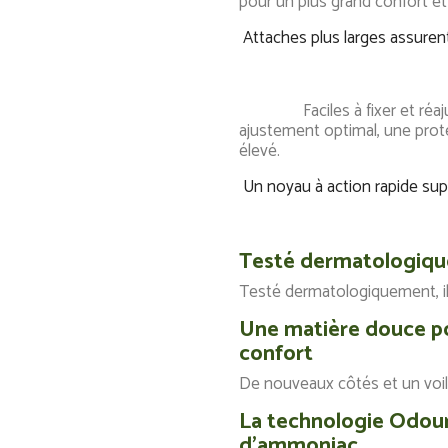
pour un plus grand confor
Attaches plus larges assuren
Faciles à fixer et réajusta
ajustement optimal, une prote
élevé.
Un noyau à action rapide supe
Testé dermatologiq
Testé dermatologiquement, il 
Une matière douce po
confort
De nouveaux côtés et un voile 
La technologie Odour
d'ammoniac