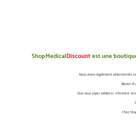
ShopMedical
Discount
est une boutique
Nous avons également sélectionnés une 
Besoin d’
Que vous soyez médecin, infirmière ,kin
Chez Shop