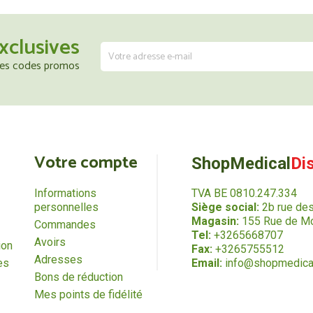
xclusives
 les codes promos
Votre compte
ShopMedical
Di
Informations
TVA BE 0810.247.334
personnelles
Siège social:
2b rue de
Magasin:
155 Rue de Mo
Commandes
Tel:
+3265668707
Avoirs
ion
Fax:
+3265755512
Adresses
es
Email:
info@shopmedica
Bons de réduction
Mes points de fidélité