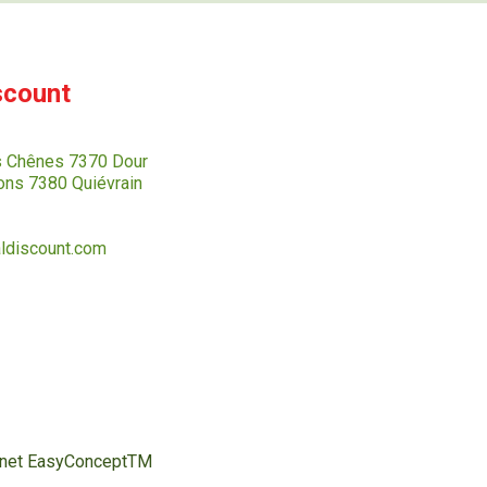
scount
s Chênes 7370 Dour
ns 7380 Quiévrain
ldiscount.com
ternet EasyConceptTM