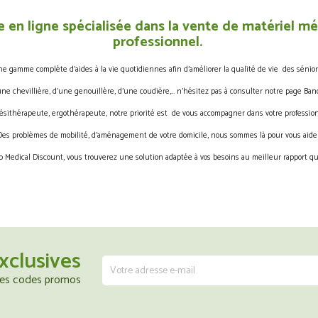
 en ligne spécialisée dans la vente de matériel méd
professionnel.
gamme complète d’aides à la vie quotidiennes afin d’améliorer la qualité de vie des sénior
une chevillière, d’une genouillère, d’une coudière,… n’hésitez pas à consulter notre page Band
ésithérapeute, ergothérapeute, notre priorité est de vous accompagner dans votre profession
Des problèmes de mobilité, d’aménagement de votre domicile, nous sommes là pour vous aider
 Medical Discount, vous trouverez une solution adaptée à vos besoins au meilleur rapport qua
xclusives
 les codes promos