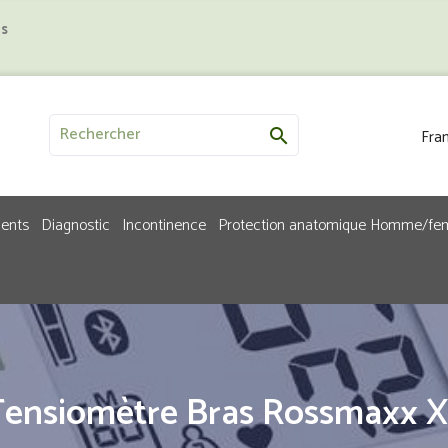
us
Fran

ments
Diagnostic
Incontinence
Protection anatomique Homme/f
Tensiomètre Bras Rossmaxx X