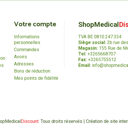
Votre compte
ShopMedical
Di
Informations
TVA BE 0810.247.334
personnelles
Siège social:
2b rue de
Magasin:
155 Rue de Mo
Commandes
Tel:
+3265668707
Avoirs
ion
Fax:
+3265755512
Adresses
es
Email:
info@shopmedica
Bons de réduction
Mes points de fidélité
hopMedical
Discount
. Tous droits réservés | Création de site in