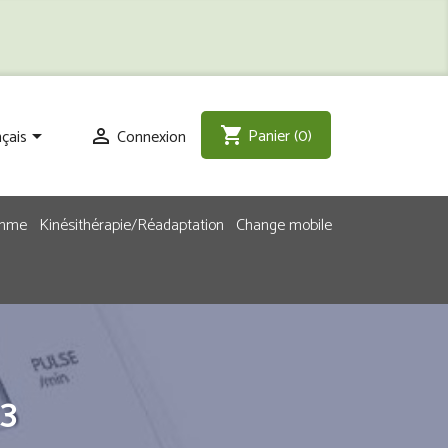
Panier
(0)
shopping_cart
çais
Connexion


emme
Kinésithérapie/Réadaptation
Change mobile
3