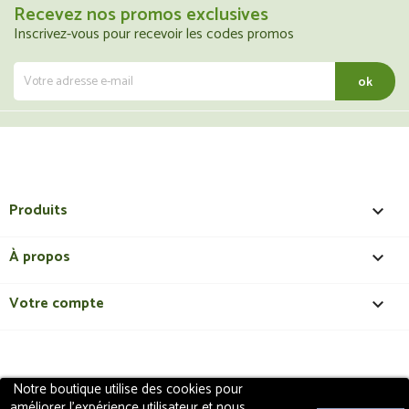
Recevez nos promos exclusives
Inscrivez-vous pour recevoir les codes promos
Produits

À propos

Votre compte

Notre boutique utilise des cookies pour
Copyright 2018 - ShopMedical
Discount
. Tous droits
améliorer l'expérience utilisateur et nous