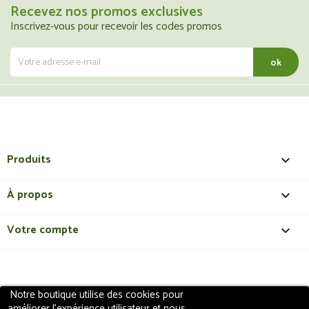
Recevez nos promos exclusives
Inscrivez-vous pour recevoir les codes promos
Produits

À propos

Votre compte

Notre boutique utilise des cookies pour
Copyright 2018 - ShopMedical
Discount
. Tous droits
améliorer l'expérience utilisateur et nous