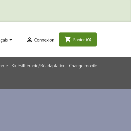
Panier
(0)
shopping_cart
çais
Connexion


emme
Kinésithérapie/Réadaptation
Change mobile