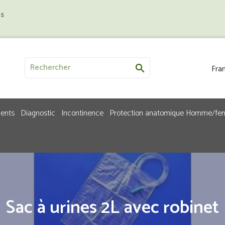
us
Fran

ments
Diagnostic
Incontinence
Protection anatomique Homme/f
Sac à urines 2L avec robinet