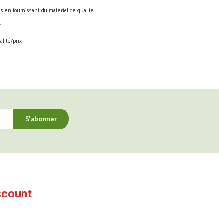
s en fournissant du matériel de qualité.
.
lité/prix.
scount