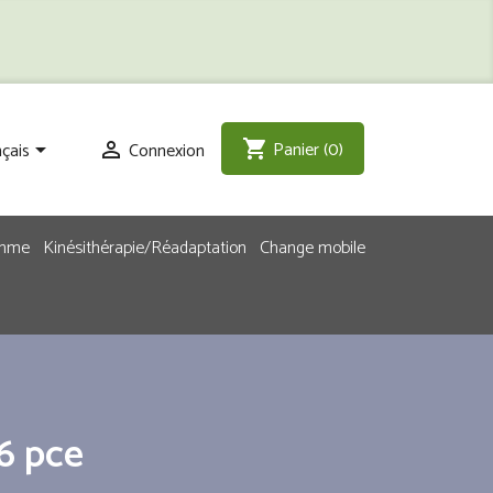
Panier
(0)
shopping_cart
çais
Connexion


emme
Kinésithérapie/Réadaptation
Change mobile
6 pce