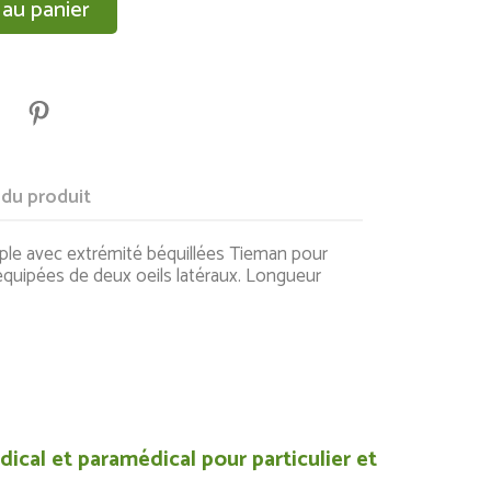
 au panier
 du produit
ple avec extrémité béquillées Tieman pour
 équipées de deux oeils latéraux. Longueur
ical et paramédical pour particulier et