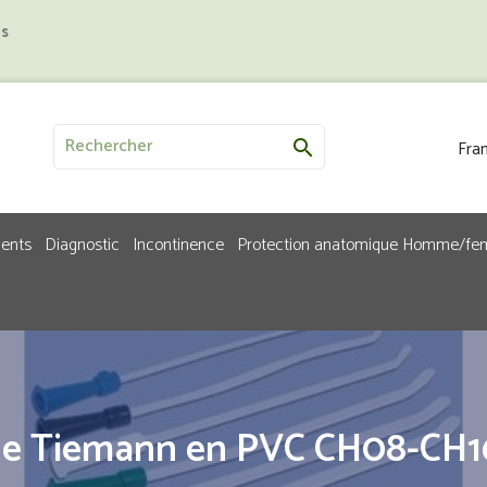
us
Fran

ments
Diagnostic
Incontinence
Protection anatomique Homme/f
e Tiemann en PVC CH08-CH1