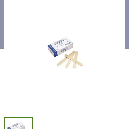
stérile 100p/bte