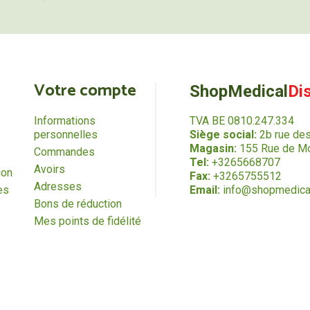
Votre compte
ShopMedical
Di
Informations
TVA BE 0810.247.334
personnelles
Siège social:
2b rue de
Magasin:
155 Rue de Mo
Commandes
Tel:
+3265668707
Avoirs
ion
Fax:
+3265755512
Adresses
es
Email:
info@shopmedica
Bons de réduction
Mes points de fidélité