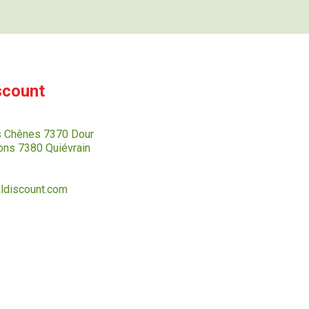
scount
s Chênes 7370 Dour
ns 7380 Quiévrain
ldiscount.com