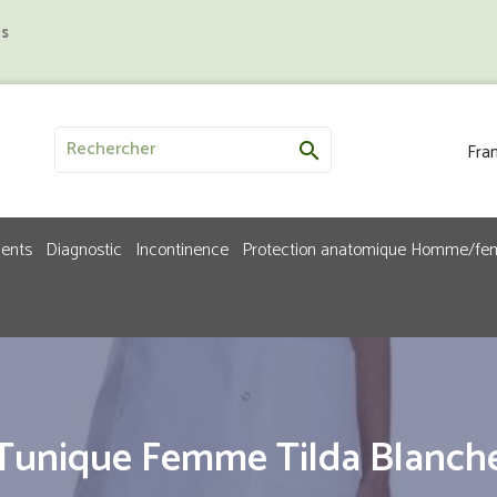
us
Fran

ments
Diagnostic
Incontinence
Protection anatomique Homme/f
Tunique Femme Tilda Blanch