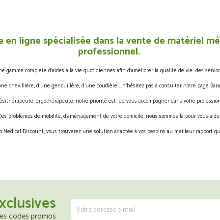
 en ligne spécialisée dans la vente de matériel méd
professionnel.
gamme complète d’aides à la vie quotidiennes afin d’améliorer la qualité de vie des sénior
une chevillière, d’une genouillère, d’une coudière,… n’hésitez pas à consulter notre page Band
ésithérapeute, ergothérapeute, notre priorité est de vous accompagner dans votre profession
Des problèmes de mobilité, d’aménagement de votre domicile, nous sommes là pour vous aider
 Medical Discount, vous trouverez une solution adaptée à vos besoins au meilleur rapport qua
xclusives
 les codes promos