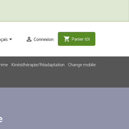
Panier
(0)
shopping_cart
çais
Connexion


emme
Kinésithérapie/Réadaptation
Change mobile
e