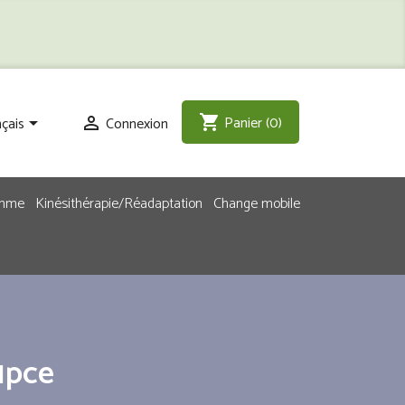
Panier
(0)
shopping_cart
çais
Connexion


emme
Kinésithérapie/Réadaptation
Change mobile
1pce