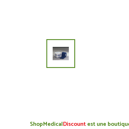
ShopMedical
Discount
est une boutique