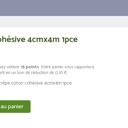
cohésive 4cmx4m 1pce
vez obtenir
15
points
. Votre panier vous rapportera
erti en un bon de réduction de
0,10 €
.
e crêpe coton cohésive 4cmx4m 1pce
 au panier