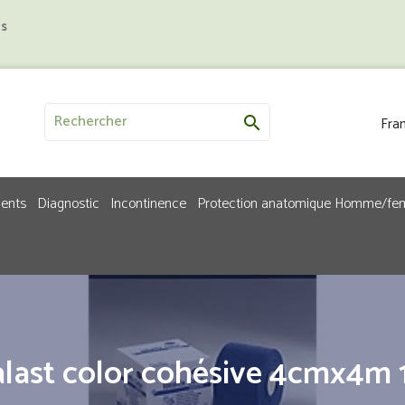
us
Fran

ments
Diagnostic
Incontinence
Protection anatomique Homme/f
alast color cohésive 4cmx4m 