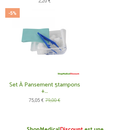
2,20 €
-5%
Set À Pansement 5tampons
+...
Prix
Prix
75,05 €
79,00 €
de
base
ShopMedical
Discount
est une