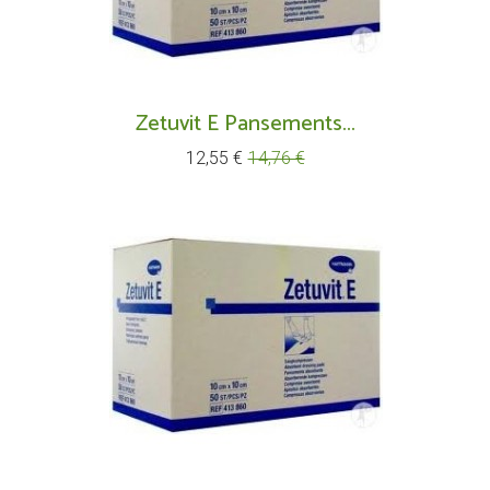
Zetuvit E Pansements...
Prix
Prix
12,55 €
14,76 €
de
base