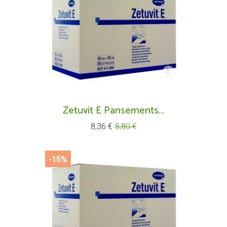
Zetuvit E Pansements...
Prix
Prix
8,36 €
8,80 €
de
base
-15%