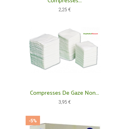
Compresses...
Prix
2,25 €
Compresses De Gaze Non...
Prix
3,95 €
-5%