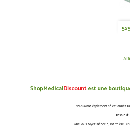
5x
Aff
ShopMedical
Discount
est une boutique
Nous avons également sélectionnés une 
Besoin d’
Que vous soyez médecin, infirmière ,kin