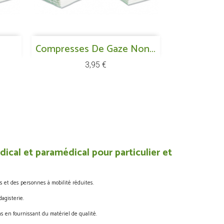
Aperçu rapide
Compresses De Gaze Non...

Prix
3,95 €
ical et paramédical pour particulier et
s et des personnes à mobilité réduites.
agisterie.
s en fournissant du matériel de qualité.