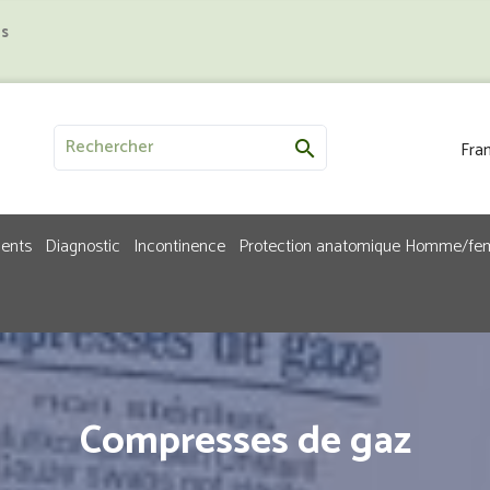
us
Fran

ments
Diagnostic
Incontinence
Protection anatomique Homme/f
Compresses de gaz