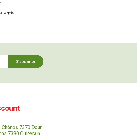
.
lité/prix.
scount
s Chênes 7370 Dour
ns 7380 Quiévrain