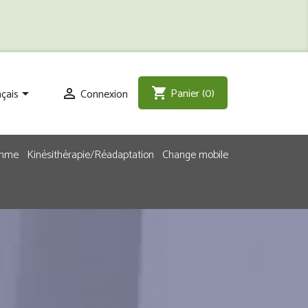
Panier
(0)
shopping_cart
çais
Connexion


emme
Kinésithérapie/Réadaptation
Change mobile