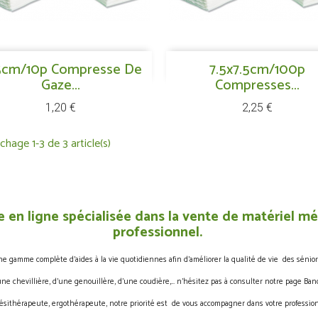
Aperçu rapide
Aperçu rapide
5cm/10p Compresse De

7.5x7.5cm/100p

Gaze...
Compresses...
Prix
Prix
1,20 €
2,25 €
ichage 1-3 de 3 article(s)
 en ligne spécialisée dans la vente de matériel méd
professionnel.
gamme complète d’aides à la vie quotidiennes afin d’améliorer la qualité de vie des sénior
une chevillière, d’une genouillère, d’une coudière,… n’hésitez pas à consulter notre page Band
ésithérapeute, ergothérapeute, notre priorité est de vous accompagner dans votre profession