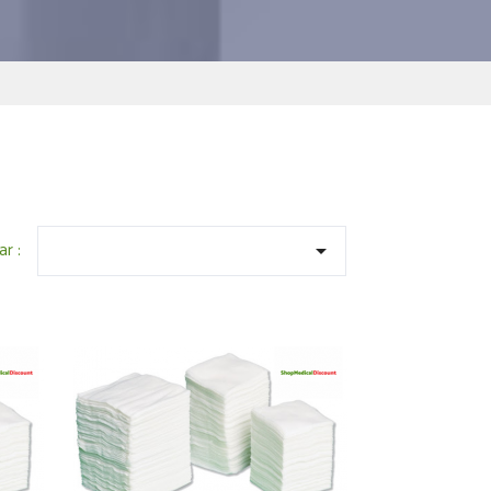
ar :
