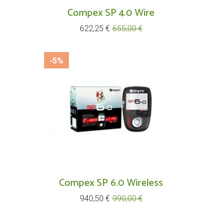
Compex SP 4.0 Wire
Prix
Prix
622,25 €
655,00 €
de
base
-5%
Compex SP 6.0 Wireless
Prix
Prix
940,50 €
990,00 €
de
base