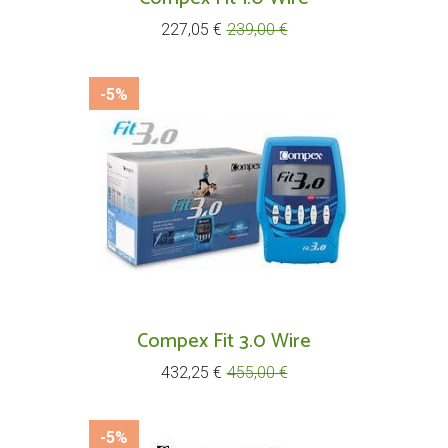
Prix
Prix
227,05 €
239,00 €
de
base
-5%
Compex Fit 3.0 Wire
Prix
Prix
432,25 €
455,00 €
de
base
-5%