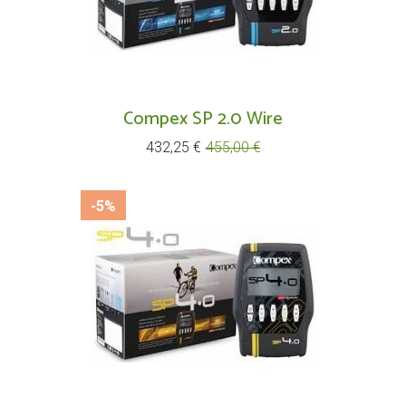
Compex SP 2.0 Wire
Prix
Prix
432,25 €
455,00 €
de
base
-5%